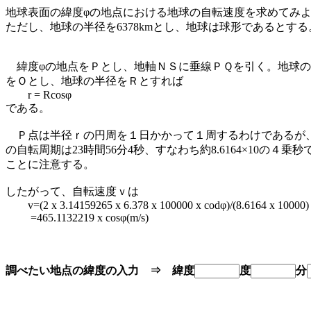
地球表面の緯度φの地点における地球の自転速度を求めてみ
ただし、地球の半径を6378kmとし、地球は球形であるとする
緯度φの地点をＰとし、地軸ＮＳに垂線ＰＱを引く。地球の
をＯとし、地球の半径をＲとすれば
r = Rcosφ
である。
Ｐ点は半径ｒの円周を１日かかって１周するわけであるが
の自転周期は23時間56分4秒、すなわち約8.6164×10の４乗秒
ことに注意する。
したがって、自転速度ｖは
v=(2 x 3.14159265 x 6.378 x 100000 x codφ)/(8.6164 x 10000)
=465.1132219 x cosφ(m/s)
調べたい地点の緯度の入力 ⇒
緯度
度
分