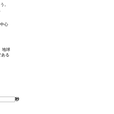
よう。
。
中心
、地球
である
秒