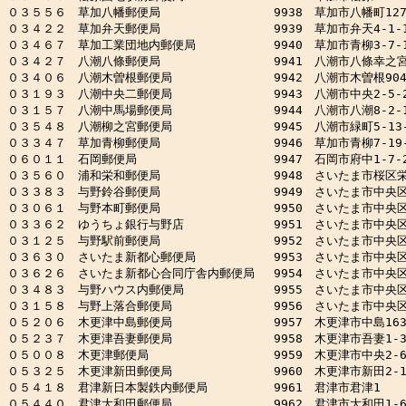
０３５５６　草加八幡郵便局　　　　　　　　　 9938　草加市八幡町127-
０３４２２　草加弁天郵便局　　　　　　　　　 9939　草加市弁天4-1-1
０３４６７　草加工業団地内郵便局　　　　　　 9940　草加市青柳3-7-1
０３４２７　八潮八條郵便局　　　　　　　　　 9941　八潮市八條幸之宮2
０３４０６　八潮木曽根郵便局　　　　　　　　 9942　八潮市木曽根904-
０３１９３　八潮中央二郵便局　　　　　　　　 9943　八潮市中央2-5-2
０３１５７　八潮中馬場郵便局　　　　　　　　 9944　八潮市八潮8-2-1
０３５４８　八潮柳之宮郵便局　　　　　　　　 9945　八潮市緑町5-13-
０３３４７　草加青柳郵便局　　　　　　　　　 9946　草加市青柳7-19-1
０６０１１　石岡郵便局　　　　　　　　　　　 9947　石岡市府中1-7-2
０３５６０　浦和栄和郵便局　　　　　　　　　 9948　さいたま市桜区栄和2
０３３８３　与野鈴谷郵便局　　　　　　　　　 9949　さいたま市中央区鈴谷
０３０６１　与野本町郵便局　　　　　　　　　 9950　さいたま市中央区本町
０３３６２　ゆうちょ銀行与野店　　　　　　　 9951　さいたま市中央区下
０３１２５　与野駅前郵便局　　　　　　　　　 9952　さいたま市中央区下
０３６３０　さいたま新都心郵便局　　　　　　 9953　さいたま市中央区新
０３６２６　さいたま新都心合同庁舎内郵便局　 9954　さいたま市中央区新
０３４８３　与野ハウス内郵便局　　　　　　　 9955　さいたま市中央区上
０３１５８　与野上落合郵便局　　　　　　　　 9956　さいたま市中央区上
０５２０６　木更津中島郵便局　　　　　　　　 9957　木更津市中島163-
０５２３７　木更津吾妻郵便局　　　　　　　　 9958　木更津市吾妻1-3-
０５００８　木更津郵便局　　　　　　　　　　 9959　木更津市中央2-6-
０５３２５　木更津新田郵便局　　　　　　　　 9960　木更津市新田2-11
０５４１８　君津新日本製鉄内郵便局　　　　　 9961　君津市君津1

０５４４０　君津大和田郵便局　　　　　　　　 9962　君津市大和田1-6-