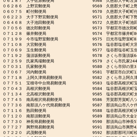
０６１８７　大子佐原郵便局　　　　　　　　　 9568　久慈郡大子町左貫19
０６２８６　上野宮郵便局　　　　　　　　　　 9569　久慈郡大子町上野宮
０６０７５　町付郵便局　　　　　　　　　　　 9570　久慈郡大子町町付11
０６２２３　大子下野宮郵便局　　　　　　　　 9571　久慈郡大子町下野宮2
０６４６８　大子池田郵便局　　　　　　　　　 9572　久慈郡大子町池田26
０７０５６　徳次郎郵便局　　　　　　　　　　 9573　宇都宮市徳次郎町215
０７１２８　篠井郵便局　　　　　　　　　　　 9574　宇都宮市篠井町864
０７１９９　今市塩野室郵便局　　　　　　　　 9575　日光市塩野室町83-
０７１０８　大宮郵便局　　　　　　　　　　　 9576　塩谷郡塩谷町大宮1
０７０６９　玉生郵便局　　　　　　　　　　　 9577　塩谷郡塩谷町玉生5
０７１９２　蒲須坂郵便局　　　　　　　　　　 9578　さくら市蒲須坂641
０７２５９　氏家馬場郵便局　　　　　　　　　 9579　さくら市氏家2447-
０７０３１　氏家郵便局　　　　　　　　　　　 9580　さくら市卯の里3-3
０７０６７　河内郵便局　　　　　　　　　　　 9581　宇都宮市白沢町123
０７７１８　上阿久津簡易郵便局　　　　　　　 9582　さくら市上阿久津6
０７７５１　宝積寺中台簡易郵便局　　　　　　 9583　塩谷郡高根沢町宝積寺
０７０４３　高根沢郵便局　　　　　　　　　　 9584　塩谷郡高根沢町宝積寺
０７１３４　北高根沢郵便局　　　　　　　　　 9585　塩谷郡高根沢町太田5
０７７４５　南高根沢簡易郵便局　　　　　　　 9586　芳賀郡芳賀町八ツ木5
０７７３６　南那須八ケ代簡易郵便局　　　　　 9587　那須烏山市八ケ代2
０７１１６　熟田郵便局　　　　　　　　　　　 9588　塩谷郡高根沢町伏久1
０７１２０　南那須郵便局　　　　　　　　　　 9589　那須烏山市大金19
０７７３０　神長簡易郵便局　　　　　　　　　 9590　那須烏山市神長57
０７７２７　興野簡易郵便局　　　　　　　　　 9591　那須烏山市興野42
０７２２０　武茂郵便局　　　　　　　　　　　 9592　那須郡那珂川町松野1