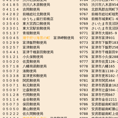
０４１８５　渋川八木原郵便局　　　　　　　　 9765　渋川市八木原954-
０４１１４　吉岡郵便局　　　　　　　　　　　 9766　北群馬郡吉岡町下野田
０４２８２　前橋総社北郵便局　　　　　　　　 9767　前橋市総社町植野73
０４００１　ゆうちょ銀行前橋店　　　　　　　 9768　前橋市城東町1-6-
０３５４０　東大宮西口郵便局　　　　　　　　 9769　さいたま市見沼区東大
０３３０１　東大宮駅前郵便局　　　　　　　　 9770　さいたま市見沼区東大
０５１３７　青堀郵便局　　　　　　　　　　　 9771　富津市大堀85-9

０５０４５　
潮干狩り海苔の町
　富津岬郵便局　 9772　富津市富津931

０５２９９　富津飯野郵便局　　　　　　　　　 9773　富津市下飯野183
０５２５７　富津郵便局　　　　　　　　　　　 9774　富津市下飯野2509
０５４４１　富津千種新田郵便局　　　　　　　 9775　富津市千種新田951
０５１２１　小久保郵便局　　　　　　　　　　 9776　富津市小久保2884
０５０２０　佐貫郵便局　　　　　　　　　　　 9777　富津市佐貫126-2
０５７１８　八幡簡易郵便局　　　　　　　　　 9778　富津市八幡165

０５０７２　湊郵便局　　　　　　　　　　　　 9779　富津市湊1130-2

０５３３８　富津更和郵便局　　　　　　　　　 9780　富津市更和102-5
０５０９６　関尻郵便局　　　　　　　　　　　 9781　富津市関尻464

０５０７１　秋元郵便局　　　　　　　　　　　 9782　君津市西粟倉162-
０５０９７　辻森郵便局　　　　　　　　　　　 9783　君津市辻森594-1
０５１２８　竹岡郵便局　　　　　　　　　　　 9784　富津市竹岡667

０５１１４　金谷郵便局　　　　　　　　　　　 9785　富津市金谷2211

０５０７３　保田郵便局　　　　　　　　　　　 9786　安房郡鋸南町保田2
０５０５０　勝山郵便局　　　　　　　　　　　 9787　安房郡鋸南町勝山4
０５２２２　佐久間郵便局　　　　　　　　　　 9788　安房郡鋸南町上佐久間