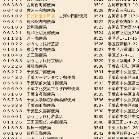
０６３６０　古河台町郵便局　　　　　　　　　 9519　古河市原町3-10

０６４６６　古河三和郵便局　　　　　　　　　 9520　古河市三和131

０６１０２　
日光街道中田宿
　古河中田郵便局　 9521　古河市中田1173-
０６３４５　総和釈迦郵便局　　　　　　　　　 9522　古河市釈迦59-3

０６１０３　総和郵便局　　　　　　　　　　　 9523　古河市下大野744-
０６３２１　総和上辺見郵便局　　　　　　　　 9524　古河市上辺見2368
０１１８１　芝一郵便局　　　　　　　　　　　 9525　港区芝1-11-15

０１０２２　ゆうちょ銀行芝店　　　　　　　　 9526　港区西新橋3-22-
０１６１５　東京中央郵便局　　　　　　　　　 9527　中央区八重洲1-5-
０１０４８　芝三郵便局　　　　　　　　　　　 9528　港区芝3-4-13

０１０８３　ゆうちょ銀行京橋店　　　　　　　 9529　中央区築地4-2-2
０５２２６　幕張郵便局　　　　　　　　　　　 9530　千葉市花見川区幕張町
０５２７２　千葉登戸郵便局　　　　　　　　　 9531　千葉市中央区登戸4-
０５４８２　千葉ガーデンタウン郵便局　　　　 9532　千葉市美浜区幸町1-
０５５９３　千葉駅前大通り郵便局　　　　　　 9533　千葉市中央区富士見1
０５６９０　千葉文化交流プラザ内郵便局　　　 9534　千葉市中央区富士見1
０５１６０　千葉亥鼻郵便局　　　　　　　　　 9535　千葉市中央区亥鼻1-
０５７３６　千葉大学病院内簡易郵便局　　　　 9536　千葉市中央区亥鼻1-
０５３８９　千葉都町郵便局　　　　　　　　　 9537　千葉市中央区都町3-
０５５３８　千葉星久喜郵便局　　　　　　　　 9538　千葉市中央区星久喜町
０５００１　ゆうちょ銀行若葉店　　　　　　　 9539　千葉市中央区中央2-
０１１２６　三田国際ビル内郵便局　　　　　　 9540　港区三田1-4-28

０１５９８　銀座一郵便局　　　　　　　　　　 9541　中央区銀座1-20-1
００１９０　銀座三郵便局　　　　　　　　　　 9542　中央区銀座3-14-1
０１０１４　ゆうちょ銀行豊島店　　　　　　　 9543　豊島区東池袋3-18