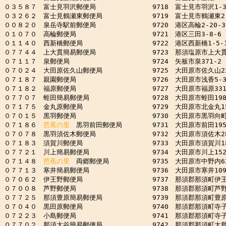
０３５８７　富士見羽沢郵便局　　　　　　　　 9718　富士見市羽沢1-31
０３２６２　富士見鶴瀬東郵便局　　　　　　　 9719　富士見市鶴瀬東2-1
００８２０　泉岳寺駅前郵便局　　　　　　　　 9720　港区高輪2-20-30
０１０７０　高輪郵便局　　　　　　　　　　　 9721　港区三田3-8-6

０１１４０　西新橋郵便局　　　　　　　　　　 9722　港区西新橋1-5-1
０７７４４　上大貫簡易郵便局　　　　　　　　 9723　那須塩原市上大貫11
０７１１７　泉郵便局　　　　　　　　　　　　 9724　矢板市泉371-2

０７０２４　大田原佐久山郵便局　　　　　　　 9725　大田原市佐久山222
０７１８７　親園郵便局　　　　　　　　　　　 9726　大田原市浅香5-376
０７１８２　福原郵便局　　　　　　　　　　　 9727　大田原市福原331-
０７７０７　蛭田簡易郵便局　　　　　　　　　 9728　大田原市蛭田1985-
０７１７５　金丸原郵便局　　　　　　　　　　 9729　大田原市北金丸157
０７０１５　黒羽郵便局　　　　　　　　　　　 9730　大田原市黒羽向町45
０７１８６　
芭蕉の里
　黒羽前田郵便局　　　　 9731　大田原市前田195-
０７０７８　黒羽須佐木郵便局　　　　　　　　 9732　大田原市須佐木282
０７１８３　須賀川郵便局　　　　　　　　　　 9733　大田原市須賀川184
０７７２１　川上簡易郵便局　　　　　　　　　 9734　大田原市川上152-
０７１４８　
芭蕉の里
　両郷郵便局　　　　　　 9735　大田原市中野内629
０７７１３　寒井簡易郵便局　　　　　　　　　 9736　大田原市寒井1099
０７０６２　伊王野郵便局　　　　　　　　　　 9737　那須郡那須町伊王野1
０７００８　芦野郵便局　　　　　　　　　　　 9738　那須郡那須町芦野27
０７７２５　那須豊原簡易郵便局　　　　　　　 9739　那須郡那須町豊原甲
０７０４０　黒田原郵便局　　　　　　　　　　 9740　那須郡那須町寺子丙3
０７２２３　小島郵便局　　　　　　　　　　　 9741　那須郡那須町寺子丙1
０７７０２　那須大谷簡易郵便局　　　　　　　 9742　那須郡那須町大島18