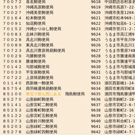
７００７２　喜名郵便局　　　　　　　　　　　 9618　中頭郡読谷村喜名4
７０１５７　沖縄高原郵便局　　　　　　　　　 9619　沖縄市高原7-22-
７００２７　沖縄美里郵便局　　　　　　　　　 9620　沖縄市美里1204-
７０１６４　松本郵便局　　　　　　　　　　　 9621　沖縄市松本969-3
７００９１　知花郵便局　　　　　　　　　　　 9622　沖縄市知花6-1-2
７０１５２　沖縄かりゆし郵便局　　　　　　　 9623　沖縄市登川1-2-7
７００８３　志林川郵便局　　　　　　　　　　 9624　うるま市高江洲978
７００２８　具志川郵便局　　　　　　　　　　 9625　うるま市平良川90-
７００８９　東具志川郵便局　　　　　　　　　 9626　うるま市具志川13
７０７２３　具志川豊原簡易郵便局　　　　　　 9627　うるま市豊原748-
７００２９　与勝郵便局　　　　　　　　　　　 9628　うるま市勝連南風原
７００６８　勝連郵便局　　　　　　　　　　　 9629　うるま市勝連平安名2
７０１４２　与那城郵便局　　　　　　　　　　 9630　うるま市与那城屋慶
７００３０　平安座郵便局　　　　　　　　　　 9631　うるま市与那城平安座
７０７２２　上原簡易郵便局　　　　　　　　　 9632　うるま市与那城上原
０１１４０　西新橋一郵便局　　　　　　　　　 9633　港区西新橋1-24-1
８５７５４　両羽橋通簡易郵便局　　　　　　　 9634　酒田市東両羽町8-
８５１００　
東北で最も西にある
　飛島郵便局　 9635　酒田市飛島勝浦甲9
８５２７０　山形銅町郵便局　　　　　　　　　 9636　山形市銅町2-18-1
８５１４１　山形宮町二郵便局　　　　　　　　 9637　山形市宮町2-6-5
８５２５３　山形肴町郵便局　　　　　　　　　 9638　山形市肴町2-16

８５１２２　山形宮町五郵便局　　　　　　　　 9639　山形市宮町5-2-3
８５２７３　山形鈴川郵便局　　　　　　　　　 9640　山形市和合町1-1-
８５２０３　山形緑町二郵便局　　　　　　　　 9641　山形市緑町2-14-1
８５２７８　山形緑町四郵便局　　　　　　　　 9642　山形市緑町4-7-1