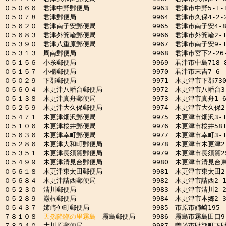
０５０６６　君津中野郵便局　　　　　　　　　 9963　君津市中野5-1-1
０５０７８　君津郵便局　　　　　　　　　　　 9964　君津市久保4-2-2
０５６２０　君津南子安郵便局　　　　　　　　 9965　君津市南子安4-8-
０５６８３　君津外箕輪郵便局　　　　　　　　 9966　君津市外箕輪2-15-
０５３９０　君津八重原郵便局　　　　　　　　 9967　君津市南子安9-18-
０５３１３　周南郵便局　　　　　　　　　　　 9968　君津市宮下2-26-
０５１５６　小糸郵便局　　　　　　　　　　　 9969　君津市中島718-8
０５１５７　小櫃郵便局　　　　　　　　　　　 9970　君津市末吉7-6

０５０２９　下郡郵便局　　　　　　　　　　　 9971　木更津市下郡730-
０５６０４　木更津八幡台郵便局　　　　　　　 9972　木更津市八幡台3-1
０５１３８　木更津真舟郵便局　　　　　　　　 9973　木更津市真舟1-6-
０５２５９　木更津大久保郵便局　　　　　　　 9974　木更津市大久保2-5
０５４７１　木更津畑沢郵便局　　　　　　　　 9975　木更津市畑沢3-15-
０５１０６　木更津桜井郵便局　　　　　　　　 9976　木更津市桜井581
０５６３６　木更津幸町郵便局　　　　　　　　 9977　木更津市幸町3-1-
０５２８６　木更津大和町郵便局　　　　　　　 9978　木更津市木更津2-1
０５３５１　木更津長須賀郵便局　　　　　　　 9979　木更津市長須賀252
０５４９９　木更津清見台郵便局　　　　　　　 9980　木更津市清見台東2-
０５６１８　木更津東太田郵便局　　　　　　　 9981　木更津市東太田2-1
０５６８４　木更津請西郵便局　　　　　　　　 9982　木更津市請西2-10-
０５２３０　清川郵便局　　　　　　　　　　　 9983　木更津市清川2-22
０５２８９　巌根郵便局　　　　　　　　　　　 9984　木更津市本郷2-3-
０５４３７　姉崎仲町郵便局　　　　　　　　　 9985　市原市姉崎195

７８１０８　
天孫降臨の里霧島
　霧島郵便局　　 9986　霧島市霧島田口9-
７８２４０　大川原郵便局　　　　　　　　　　 9987　曽於市財部町下財部