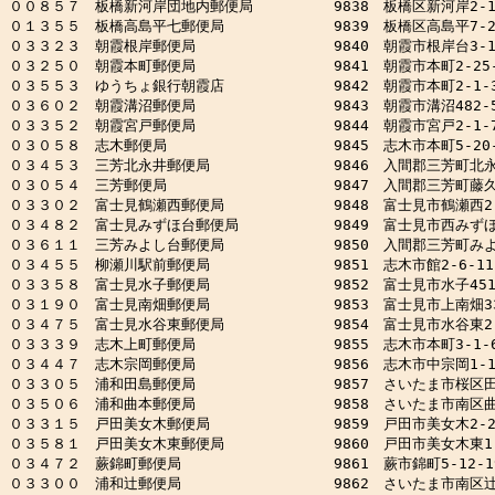
００８５７　板橋新河岸団地内郵便局　　　　　 9838　板橋区新河岸2-10-1
０１３５５　板橋高島平七郵便局　　　　　　　 9839　板橋区高島平7-27
０３３２３　朝霞根岸郵便局　　　　　　　　　 9840　朝霞市根岸台3-14
０３２５０　朝霞本町郵便局　　　　　　　　　 9841　朝霞市本町2-25-2
０３５５３　ゆうちょ銀行朝霞店　　　　　　　 9842　朝霞市本町2-1-3
０３６０２　朝霞溝沼郵便局　　　　　　　　　 9843　朝霞市溝沼482-5
０３３５２　朝霞宮戸郵便局　　　　　　　　　 9844　朝霞市宮戸2-1-7
０３０５８　志木郵便局　　　　　　　　　　　 9845　志木市本町5-20-
０３４５３　三芳北永井郵便局　　　　　　　　 9846　入間郡三芳町北永井3
０３０５４　三芳郵便局　　　　　　　　　　　 9847　入間郡三芳町藤久保
０３３０２　富士見鶴瀬西郵便局　　　　　　　 9848　富士見市鶴瀬西2-2
０３４８２　富士見みずほ台郵便局　　　　　　 9849　富士見市西みずほ台1
０３６１１　三芳みよし台郵便局　　　　　　　 9850　入間郡三芳町みよし
０３４５５　柳瀬川駅前郵便局　　　　　　　　 9851　志木市館2-6-11

０３３５８　富士見水子郵便局　　　　　　　　 9852　富士見市水子4510
０３１９０　富士見南畑郵便局　　　　　　　　 9853　富士見市上南畑330
０３４７５　富士見水谷東郵便局　　　　　　　 9854　富士見市水谷東2-1
０３３３９　志木上町郵便局　　　　　　　　　 9855　志木市本町3-1-6
０３４４７　志木宗岡郵便局　　　　　　　　　 9856　志木市中宗岡1-15-
０３３０５　浦和田島郵便局　　　　　　　　　 9857　さいたま市桜区田島6
０３５０６　浦和曲本郵便局　　　　　　　　　 9858　さいたま市南区曲本4
０３３１５　戸田美女木郵便局　　　　　　　　 9859　戸田市美女木2-22
０３５８１　戸田美女木東郵便局　　　　　　　 9860　戸田市美女木東1-2
０３４７２　蕨錦町郵便局　　　　　　　　　　 9861　蕨市錦町5-12-19
０３３００　浦和辻郵便局　　　　　　　　　　 9862　さいたま市南区辻3-