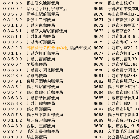
８２１８６　郡山香久池郵便局　　　　　　　　 9668　郡山市山根町9-13
０７００２　ゆうちょ銀行宇都宮店　　　　　　 9669　宇都宮市中央本町4
０３５７３　新狭山駅前郵便局　　　　　　　　 9670　狭山市新狭山3-10
０３４６２　新狭山二郵便局　　　　　　　　　 9671　狭山市新狭山2-6-
０３１１８　川越大東郵便局　　　　　　　　　 9672　川越市大袋新田7-
０３４６１　川越南大塚駅前郵便局　　　　　　 9673　川越市南台2-1-1
０３５１１　川越旭町郵便局　　　　　　　　　 9674　川越市旭町3-6-7
０３３２５　川越寿町郵便局　　　　　　　　　 9675　川越市寿町1-2421
０３２２５　
郵便番号７桁発祥の地
川越西郵便局 9676　川越市小室22-1

０３１１７　川越六軒町郵便局　　　　　　　　 9677　川越市六軒町1-4-
０３５０９　川越月吉郵便局　　　　　　　　　 9678　川越市月吉町30-1
０３０９４　的場郵便局　　　　　　　　　　　 9679　川越市的場1266-
０３３３１　川越霞ヶ関北郵便局　　　　　　　 9680　川越市霞ケ関北2-1
０３２３９　名細郵便局　　　　　　　　　　　 9681　川越市的場2843-2
０３４９１　東坂戸団地内郵便局　　　　　　　 9682　坂戸市東坂戸2-10
０３３５４　鶴ヶ島駅前郵便局　　　　　　　　 9683　鶴ヶ島市上広谷13-
０３５４７　鶴ヶ島鶴ヶ丘郵便局　　　　　　　 9684　鶴ヶ島市鶴ヶ丘駅通3
０３６３３　川越伊勢原郵便局　　　　　　　　 9685　川越市伊勢原町4-1
０３５６３　川越川鶴郵便局　　　　　　　　　 9686　川越市川鶴2-11-
０３２３８　鶴ヶ島郵便局　　　　　　　　　　 9687　鶴ヶ島市脚折1835
０３５７８　鶴ヶ島下新田郵便局　　　　　　　 9688　鶴ヶ島市下新田54-
０３１１２　坂戸森戸郵便局　　　　　　　　　 9689　坂戸市森戸492-8
０３４８０　西坂戸三郵便局　　　　　　　　　 9690　坂戸市西坂戸3-5-
０３３４６　毛呂山長瀬郵便局　　　　　　　　 9691　入間郡毛呂山町前久保
０３１００　鳩山郵便局　　　　　　　　　　　 9692　比企郡鳩山町赤沼26