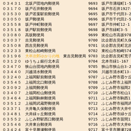
０３４３１　北坂戸団地内郵便局　　　　　　　 9693　坂戸市溝端町1-5-1
０３１７０　坂戸石井郵便局　　　　　　　　　 9694　坂戸市石井1927-
０３５３０　坂戸若葉駅前郵便局　　　　　　　 9695　坂戸市千代田3-21
０３０５０　坂戸郵便局　　　　　　　　　　　 9696　坂戸市千代田2-5-
０３５５８　坂戸仲町郵便局　　　　　　　　　 9697　坂戸市仲町12-1

０３５１８　坂戸駅前郵便局　　　　　　　　　 9698　坂戸市緑町3-5

０３０８０　高坂郵便局　　　　　　　　　　　 9699　東松山市高坂978-
０３０３７　吉見郵便局　　　　　　　　　　　 9700　比企郡吉見町久保田1
０３５０８　西吉見郵便局　　　　　　　　　　 9701　比企郡吉見町北吉見2
０３２３３　東松山柏崎郵便局　　　　　　　　 9702　東松山市柏崎574-
０３１９６　
大串次郎ゆかりの地
　東吉見郵便局 9703　比企郡吉見町荒子67
０３１２０　ゆうちょ銀行北本店　　　　　　　 9704　北本市緑1-167

０３４７０　狭山台団地内郵便局　　　　　　　 9705　狭山市狭山台3-25
０３４４０　川越清水郵便局　　　　　　　　　 9706　川越市清水町13-1
０３２４０　上福岡駅前郵便局　　　　　　　　 9707　ふじみ野市霞ケ丘1-
０３５４５　上福岡北口郵便局　　　　　　　　 9708　ふじみ野市上福岡1-
０３０９２　上福岡郵便局　　　　　　　　　　 9709　ふじみ野市福岡2-1
０３４０７　上福岡松山郵便局　　　　　　　　 9710　ふじみ野市松山1-3
０３４６４　上福岡駒林郵便局　　　　　　　　 9711　ふじみ野市駒西1-6
０３５１２　上福岡武蔵野郵便局　　　　　　　 9712　ふじみ野市福岡武蔵野
０３３７１　大井亀久保郵便局　　　　　　　　 9713　ふじみ野市大井中央1
０３４８１　大井緑ヶ丘郵便局　　　　　　　　 9714　ふじみ野市緑ケ丘1-
０３５５２　ふじみ野駅西口郵便局　　　　　　 9715　ふじみ野市苗間1-1
０３５４６　大井東台郵便局　　　　　　　　　 9716　ふじみ野市大井600
０３４２４　富士見勝瀬郵便局　　　　　　　　 9717　富士見市勝瀬728-