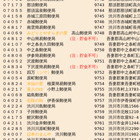
０７１７３　那須郵便局　　　　　　　　　　　 9743　那須郡那須町高久乙2
０７０５５　那須温泉郵便局　　　　　　　　　 9744　那須郡那須町湯本2
０４１５８　赤城三原田郵便局　　　　　　　　 9745　渋川市赤城町上三原田
０４０５７　赤城郵便局　　　　　　　　　　　 9746　渋川市赤城町敷島60
０４８１７　南雲簡易郵便局　　　　　　　　　 9747　渋川市赤城町長井小川
０４０６９　
みどりとやすらぎの里
　高山郵便局 9748　吾妻郡高山村中山1
０４８１２　中山簡易郵便局　　　
（注：貯金不可）
　 吾妻郡高山村中山33
０４１０７　中之条名久田郵便局　　　　　　　 9749　吾妻郡中之条町赤坂2
０４０１３　中之条郵便局　　　　　　　　　　 9750　吾妻郡中之条町中之条
０４８０６　伊参簡易郵便局　　　
（注：貯金不可）
　 吾妻郡中之条町五反田
０４０５２　沢渡郵便局　　　　　　　　　　　 9751　吾妻郡中之条町上沢
０４８３４　下沢渡簡易郵便局　　
（注：貯金不可）
　 吾妻郡中之条町下沢
０４０５１　四万
（シマ）
郵便局　　　　　　　 9752　吾妻郡中之条町四万4
０４０５４　原町郵便局　　　　　　　　　　　 9753　吾妻郡東吾妻町原町
０４８２４　
水仙の里
　植栗簡易郵便局　　　　 9754　吾妻郡東吾妻町植栗
０４２１７　
美人のゆ
　小野上郵便局　　　　　 9755　渋川市村上3783-
０４０６８　箱島郵便局　　　　　　　　　　　 9756　吾妻郡東吾妻町箱島
０４０２１　
石段の街
　伊香保郵便局　　　　　 9757　渋川市伊香保町伊香保
０４２２４　渋川川島郵便局　　　　　　　　　 9758　渋川市川島1566-
０４０７３　子持郵便局　　　　　　　　　　　 9759　渋川市北牧1210

０４１７５　鯉沢郵便局　　　　　　　　　　　 9760　渋川市吹屋92-4

０４２１１　渋川金井郵便局　　　　　　　　　 9761　渋川市金井1244-
０４２８５　渋川川原町郵便局　　　　　　　　 9762　渋川市渋川2290-
０４００７　
日本のまん中
　渋川郵便局　　　　 9763　渋川市渋川1902-2
０４２５８　渋川石原郵便局　　　　　　　　　 9764　渋川市石原747-9