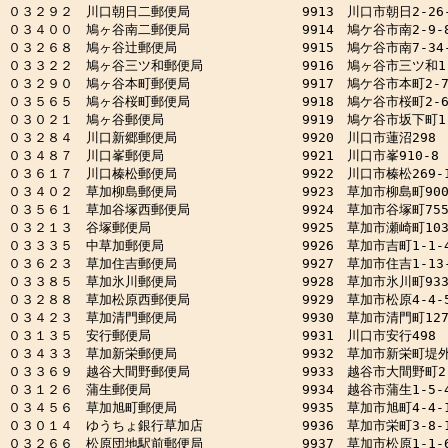
０３２９２　川口朝日二郵便局　　　　　　　　 9913　川口市朝日2-26-1
０３４００　鳩ヶ谷南二郵便局　　　　　　　　 9914　鳩ケ谷市南2-9-8
０３２６８　鳩ヶ谷辻郵便局　　　　　　　　　 9915　鳩ケ谷市南7-34-1
０３３２２　鳩ヶ谷三ツ和郵便局　　　　　　　 9916　鳩ヶ谷市三ツ和1-1
０３２９０　鳩ヶ谷本町郵便局　　　　　　　　 9917　鳩ケ谷市本町2-7-
０３５６５　鳩ヶ谷桜町郵便局　　　　　　　　 9918　鳩ケ谷市桜町2-6-
０３０２１　鳩ヶ谷郵便局　　　　　　　　　　 9919　鳩ケ谷市坂下町1-6
０３２８４　川口新郷郵便局　　　　　　　　　 9920　川口市蓮沼298

０３４８７　川口峯郵便局　　　　　　　　　　 9921　川口市峯910-8

０３６１７　川口榛松郵便局　　　　　　　　　 9922　川口市榛松269-1
０３４０２　草加柳島郵便局　　　　　　　　　 9923　草加市柳島町900-
０３５６１　草加谷塚西郵便局　　　　　　　　 9924　草加市谷塚町755-2
０３２１３　谷塚郵便局　　　　　　　　　　　 9925　草加市瀬崎町103-
０３３３５　中草加郵便局　　　　　　　　　　 9926　草加市吉町1-1-4
０３６２３　草加住吉郵便局　　　　　　　　　 9927　草加市住吉1-13-
０３３８５　草加氷川郵便局　　　　　　　　　 9928　草加市氷川町933
０３２８８　草加松原西郵便局　　　　　　　　 9929　草加市松原4-4-5
０３４２３　草加清門郵便局　　　　　　　　　 9930　草加市清門町127
０３１３５　安行郵便局　　　　　　　　　　　 9931　川口市安行498

０３４３３　草加新栄郵便局　　　　　　　　　 9932　草加市新栄町堤外大沼
０３３６９　越谷大間野郵便局　　　　　　　　 9933　越谷市大間野町2-5
０３１２６　蒲生郵便局　　　　　　　　　　　 9934　越谷市蒲生1-5-4
０３４５６　草加旭町郵便局　　　　　　　　　 9935　草加市旭町4-4-1
０３０１４　ゆうちょ銀行草加店　　　　　　　 9936　草加市栄町3-8-1
０３２６６　松原団地駅前郵便局　　　　　　　 9937　草加市松原1-1-6