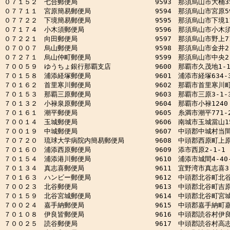
０７１５２　七合郵便局　　　　　　　　　　　 9593　那須烏山市大桶355
０７７１１　宮原簡易郵便局　　　　　　　　　 9594　那須烏山市宮原59
０７７２２　下境簡易郵便局　　　　　　　　　 9595　那須烏山市下境118
０７１７４　小木須郵便局　　　　　　　　　　 9596　那須烏山市小木須19
０７２２１　向田郵便局　　　　　　　　　　　 9597　那須烏山市野上713
０７００７　烏山郵便局　　　　　　　　　　　 9598　那須烏山市金井2-1
０７２７１　烏山仲町郵便局　　　　　　　　　 9599　那須烏山市中央2-1
７００５９　ゆうちょ銀行那覇支店　　　　　　 9600　那覇市久茂地1-1-
７０１５８　浦添経塚郵便局　　　　　　　　　 9601　浦添市経塚634-3
７０１６２　首里寒川郵便局　　　　　　　　　 9602　那覇市首里寒川町2
７０１５３　那覇三原郵便局　　　　　　　　　 9603　那覇市三原3-1-3
７０１３２　小禄泉原郵便局　　　　　　　　　 9604　那覇市小禄1240

７０１６１　潮平郵便局　　　　　　　　　　　 9605　糸満市潮平771-2
７００１４　玉城郵便局　　　　　　　　　　　 9606　南城市玉城當山151
７００１９　中城郵便局　　　　　　　　　　　 9607　中頭郡中城村当間14
７０７２０　琉球大学病院内簡易郵便局　　　　 9608　中頭郡西原町上原2
７０１６０　浦添西原郵便局　　　　　　　　　 9609　添市西原2-1-1

７０１５４　浦添港川郵便局　　　　　　　　　 9610　浦添市城間4-40-
７０１３４　真志喜郵便局　　　　　　　　　　 9611　宜野湾市真志喜3-1
７０１６３　ハンビー郵便局　　　　　　　　　 9612　中頭郡北谷町北谷2-
７００２３　北谷郵便局　　　　　　　　　　　 9613　中頭郡北谷町吉原11
７０１５９　北谷宮城郵便局　　　　　　　　　 9614　中頭郡北谷町宮城1-
７００２４　嘉手納郵便局　　　　　　　　　　 9615　中頭郡嘉手納町嘉手
７０１０８　伊良皆郵便局　　　　　　　　　　 9616　中頭郡読谷村伊良皆3
７００２５　読谷郵便局　　　　　　　　　　　 9617　中頭郡読谷村高志保1