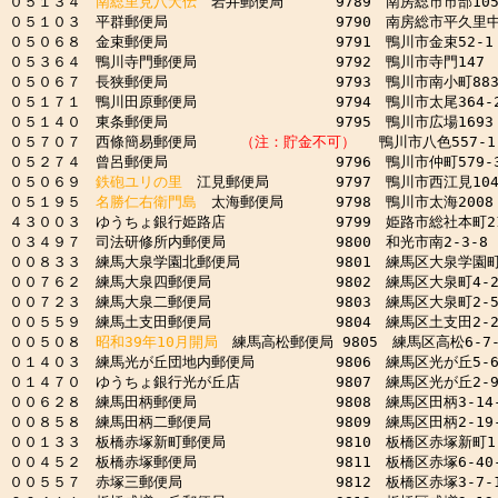
０５１３４　
南総里見八犬伝
　岩井郵便局　　　 9789　南房総市市部105-
０５１０３　平群郵便局　　　　　　　　　　　 9790　南房総市平久里中13
０５０６８　金束郵便局　　　　　　　　　　　 9791　鴨川市金束52-1

０５３６４　鴨川寺門郵便局　　　　　　　　　 9792　鴨川市寺門147

０５０６７　長狭郵便局　　　　　　　　　　　 9793　鴨川市南小町883-
０５１７１　鴨川田原郵便局　　　　　　　　　 9794　鴨川市太尾364-2
０５１４０　東条郵便局　　　　　　　　　　　 9795　鴨川市広場1693

０５７０７　西條簡易郵便局　　　
（注：貯金不可）
　 鴨川市八色557-1

０５２７４　曾呂郵便局　　　　　　　　　　　 9796　鴨川市仲町579-3
０５０６９　
鉄砲ユリの里
　江見郵便局　　　　 9797　鴨川市西江見104-
０５１９５　
名勝仁右衛門島
　太海郵便局　　　 9798　鴨川市太海2008

４３００３　ゆうちょ銀行姫路店　　　　　　　 9799　姫路市総社本町21
０３４９７　司法研修所内郵便局　　　　　　　 9800　和光市南2-3-8

００８３３　練馬大泉学園北郵便局　　　　　　 9801　練馬区大泉学園町8-
００７６２　練馬大泉四郵便局　　　　　　　　 9802　練馬区大泉町4-28-
００７２３　練馬大泉二郵便局　　　　　　　　 9803　練馬区大泉町2-51
００５５９　練馬土支田郵便局　　　　　　　　 9804　練馬区土支田2-29-
００５０８　
昭和39年10月開局
　練馬高松郵便局 9805　練馬区高松6-7-9
０１４０３　練馬光が丘団地内郵便局　　　　　 9806　練馬区光が丘5-6-
０１４７０　ゆうちょ銀行光が丘店　　　　　　 9807　練馬区光が丘2-9-
００６２８　練馬田柄郵便局　　　　　　　　　 9808　練馬区田柄3-14-
００８５８　練馬田柄二郵便局　　　　　　　　 9809　練馬区田柄2-19-3
００１３３　板橋赤塚新町郵便局　　　　　　　 9810　板橋区赤塚新町1-2
００４５２　板橋赤塚郵便局　　　　　　　　　 9811　板橋区赤塚6-40-1
００５５７　赤塚三郵便局　　　　　　　　　　 9812　板橋区赤塚3-7-1