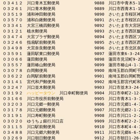
０３４１２　川口青木五郵便局　　　　　　　　 9888　川口市中青木5-1-
０３２６１　川口青木郵便局　　　　　　　　　 9889　川口市西青木1-17-
０３５１９　浦和神田郵便局　　　　　　　　　 9890　さいたま市桜区神田
０３５７０　浦和白鍬郵便局　　　　　　　　　 9891　さいたま市桜区白鍬3
０３３４１　大宮三橋四郵便局　　　　　　　　 9892　さいたま市大宮区三橋
０３１２１　植水郵便局　　　　　　　　　　　 9893　さいたま市西区飯田
０３４７４　大宮プラザ郵便局　　　　　　　　 9894　さいたま市西区プラザ
０３２４６　指扇駅前郵便局　　　　　　　　　 9895　さいたま市西区西遊馬
０３４９８　大宮奈良郵便局　　　　　　　　　 9896　さいたま市北区奈良町
０３５９１　蓮田駅東口郵便局　　　　　　　　 9897　蓮田市東6-3-24

０３０６６　蓮田郵便局　　　　　　　　　　　 9898　蓮田市見沼町9-21
０３５５７　蓮田椿山郵便局　　　　　　　　　 9899　蓮田市椿山4-1-1
０３０７８　白岡郵便局　　　　　　　　　　　 9900　南埼玉郡白岡町千駄野
０３６２２　白岡駅前郵便局　　　　　　　　　 9901　南埼玉郡白岡町野牛1
０３１４１　宮代和戸郵便局　　　　　　　　　 9902　南埼玉郡宮代町和戸2
０３２４７　川口並木郵便局　　　　　　　　　 9903　川口市並木3-24-1
０３１９２　
ハッピータウン
　川口幸町郵便局　 9904　川口市幸町2-12-2
０３１６６　川口市役所前郵便局　　　　　　　 9905　川口市青木1-3-1
０３２０３　川口元郷一郵便局　　　　　　　　 9906　川口市元郷1-4-7
０３１７８　川口元郷郵便局　　　　　　　　　 9907　川口市元郷2-1-2
０３１９１　川口寿町郵便局　　　　　　　　　 9908　川口市川口1-2-2
０３０２０　ゆうちょ銀行川口店　　　　　　　 9909　川口市本町2-2-1
０３１１５　川口駅前郵便局　　　　　　　　　 9910　川口市本町4-4-1
０３４８８　川口元郷六郵便局　　　　　　　　 9911　川口市元郷6-6-5
０３２６９　川口朝日郵便局　　　　　　　　　 9912　川口市朝日1-26-1