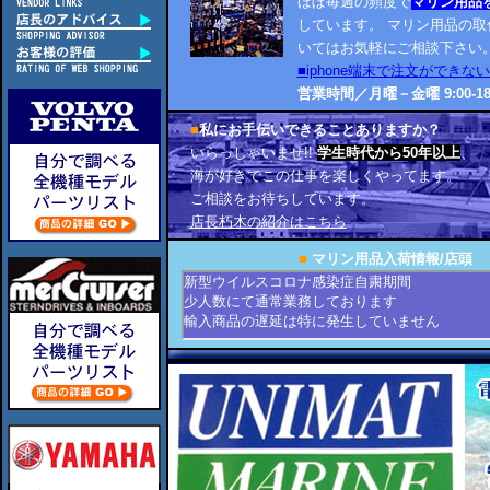
ほぼ毎週の頻度で
マリン用品
しています。 マリン用品の取
いてはお気軽にご相談下さい
■iphone端末で注文ができな
営業時間／月曜－金曜 9:00-18:
■
私にお手伝いできることありますか？
いらっしゃいませ!!
学生時代から50年以上
、
海が好きでこの仕事を楽しくやってます。
ご相談をお待ちしています。
店長朽木の紹介はこちら
■
マリン用品入荷情報/店頭