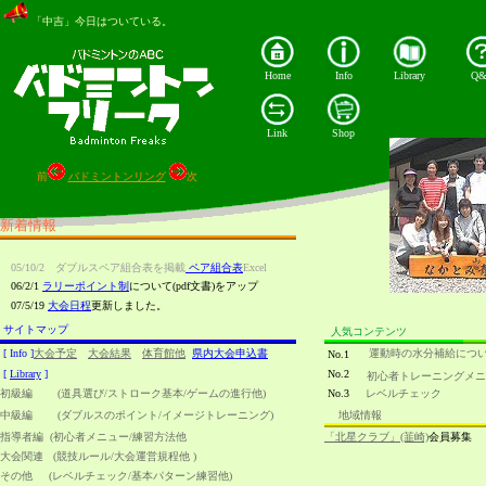
「中吉」今日はついている。
Home
Info
Library
Q
Link
Shop
前
バドミントンリング
次
新着情報
05/10/2 ダブルスペア組合表を掲載
ペア組合表
Excel
06/2/1
ラリーポイント制
について(pdf文書)をアップ
07/5/19
大会日程
更新しました。
サイトマップ
人気コンテンツ
[ Info ]
大会予定
大会結果
体育館他
県内大会申込書
運動時の水分補給につ
No.1
[
Library
]
No.2
初心者トレーニングメニ
初級編 (道具選び/ストローク基本/ゲームの進行他)
No.3
レベルチェック
中級編 (ダブルスのポイント/イメージトレーニング)
地域情報
指導者編 (初心者メニュー/練習方法他
「北星クラブ」(韮崎)
会員募集
大会関連 (競技ルール/大会運営規程他 )
その他 (レベルチェック/基本パターン練習他)