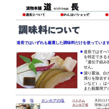
道長ではいずれも厳選した調味料だけを使っていま
■
道長ではすべ
を特定できる
/
『遺伝子組み
せん。
■
溜り醤油、白
濁りを除去す
ンなど）』は
また殺菌用ア
食 塩
カンホアの塩
ベトナム
天日だけ
カンホア省
現地には