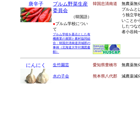
唐辛子
プルム野菜生産
韓国忠清南道
無農薬無
プルムと
委員会
う独立学
（韓国語）
いことか
●
プルム学校につい
したつな
て
者小谷純一
プルム学校を基点とした有
機農業の展開と農村協同組
合：韓国忠清南道洪城郡の
事例（北海道大学付属図書
館）
にんにく
生竹園芸
愛知県豊橋市
無農薬無
水の子会
熊本県八代郡
減農薬減