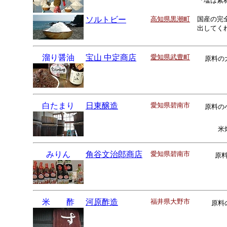
『塩は素
ソルトビー
高知県黒潮町
国産の完
出してく
溜り醤油
宝山 中定商店
愛知県武豊町
原料の
白たまり
日東醸造
愛知県碧南市
原料の
米
みりん
角谷文治郎商店
愛知県碧南市
原
米 酢
河原酢造
福井県大野市
原料