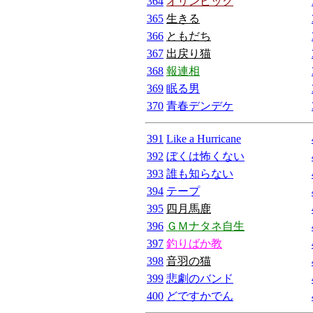
364
オリンピック
365
生きる
366
ともだち
367
出戻り猫
368
報連相
369
眠る男
370
青春デンデケ
391
Like a Hurricane
392
ぼくは怖くない
393
誰も知らない
394
テープ
395
四月馬鹿
396
ＧＭナタネ自生
397
釣りばか教
398
音羽の猫
399
悲劇のバンド
400
どですかでん