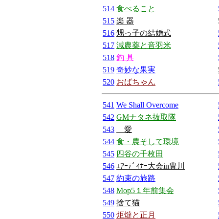
514
食べること
515
楽 器
516
甥っ子の結婚式
517
減農薬と音羽米
518
釣 具
519
奇妙な果実
520
おばちゃん
541
We Shall Overcome
542
GMナタネ抜取隊
543
愛
544
食・農そして環境
545
四谷の千枚田
546
ｴｱｰﾃﾞｨﾅｰ大会in豊川
547
約束の旅路
548
Mop5１年前集会
549
捨て猫
550
炬燵と正月