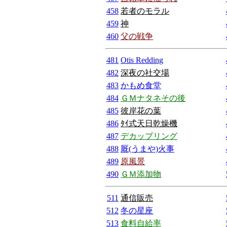
458
若者のモラル
459
神
460
父の戦争
481
Otis Redding
482
深夜の社交場
483
かもめ食堂
484
ＧＭナタネその後
485
彼岸花の葉
486
ﾀｲ式天日乾燥機
487
デカップリング
488
厩(うまや)火事
489
原風景
490
ＧＭ添加物
511
通信販売
512
冬の星座
513
食料自給率