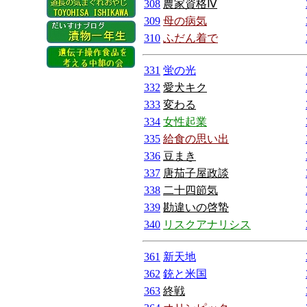
308
農家資格Ⅳ
309
母の病気
310
ふだん着で
331
蛍の光
332
愛犬キク
333
変わる
334
女性起業
335
給食の思い出
336
豆まき
337
唐茄子屋政談
338
二十四節気
339
勘違いの啓蟄
340
リスクアナリシス
361
新天地
362
銃と米国
363
終戦