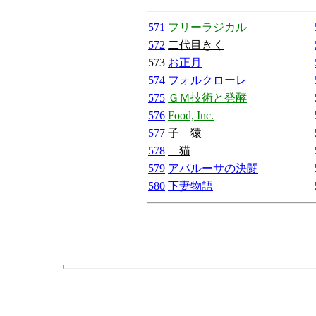
571
フリーラジカル
572
二代目きく
573
お正月
574
フォルクローレ
575
ＧＭ技術と発酵
576
Food, Inc.
577
子 猿
578
猫
579
アパルーサの決闘
580
下妻物語