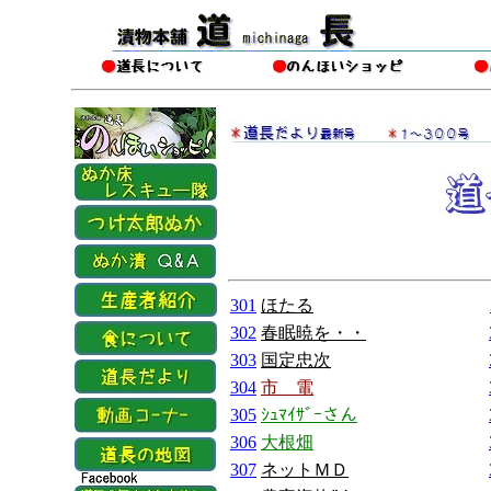
301
ほたる
302
春眠暁を・・
303
国定忠次
304
市 電
305
ｼｭﾏｲｻﾞｰさん
306
大根畑
307
ネットＭＤ